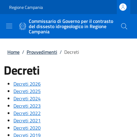
Salta al contenuto principale
Skip to footer content
Regione Campania
Commissario di Governo per il contrasto
del dissesto idrogeologico in Regione
Campania
Briciole di pane
Home
/
Provvedimenti
/
Decreti
Decreti
Decreti 2026
Decreti 2025
Decreti 2024
Decreti 2023
Decreti 2022
Decreti 2021
Decreti 2020
Decreti 2019