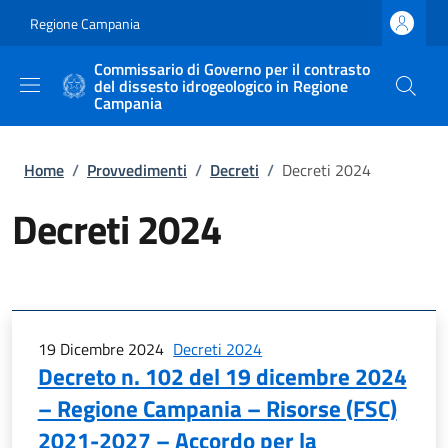
Salta al contenuto principale
Skip to footer content
Regione Campania
Commissario di Governo per il contrasto
del dissesto idrogeologico in Regione
Campania
Briciole di pane
Home
/
Provvedimenti
/
Decreti
/
Decreti 2024
Decreti 2024
19 Dicembre 2024
Decreti 2024
Decreto n. 102 del 19 dicembre 2024
– Regione Campania – Risorse (FSC)
2021-2027 – Accordo per la