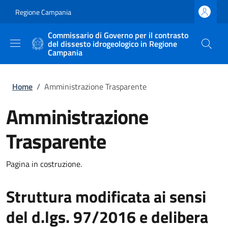
Salta al contenuto principale
Skip to footer content
Regione Campania
Commissario di Governo per il contrasto
del dissesto idrogeologico in Regione
Campania
Briciole di pane
Home
/
Amministrazione Trasparente
Amministrazione
Trasparente
Pagina in costruzione.
Struttura modificata ai sensi
del d.lgs. 97/2016 e delibera