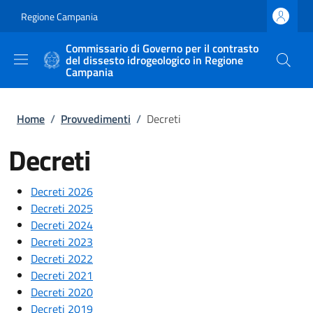
Salta al contenuto principale
Skip to footer content
Regione Campania
Commissario di Governo per il contrasto
del dissesto idrogeologico in Regione
Campania
Briciole di pane
Home
/
Provvedimenti
/
Decreti
Decreti
Decreti 2026
Decreti 2025
Decreti 2024
Decreti 2023
Decreti 2022
Decreti 2021
Decreti 2020
Decreti 2019