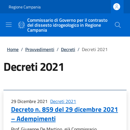
Salta al contenuto principale
Skip to footer content
Regione Campania
Commissario di Governo per il contrasto
del dissesto idrogeologico in Regione
Campania
Briciole di pane
Home
/
Provvedimenti
/
Decreti
/
Decreti 2021
Decreti 2021
29 Dicembre 2021
Decreti 2021
Decreto n. 859 del 29 dicembre 2021
– Adempimenti
Prof. Giuseppe De Martino, già Commissario