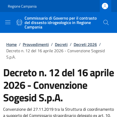
Salta al contenuto principale
Skip to footer content
Regione Campania
Commissario di Governo per il contrasto
del dissesto idrogeologico in Regione
Campania
Briciole di pane
Home
/
Provvedimenti
/
Decreti
/
Decreti 2026
/
Decreto n. 12 del 16 aprile 2026 - Convenzione Sogesid
S.p.A.
Decreto n. 12 del 16 aprile
2026 - Convenzione
Sogesid S.p.A.
Convenzione del 27.11.2019 tra la Struttura di coordinamento
a supporto del Commissario straordinario delegato ex art. 10,