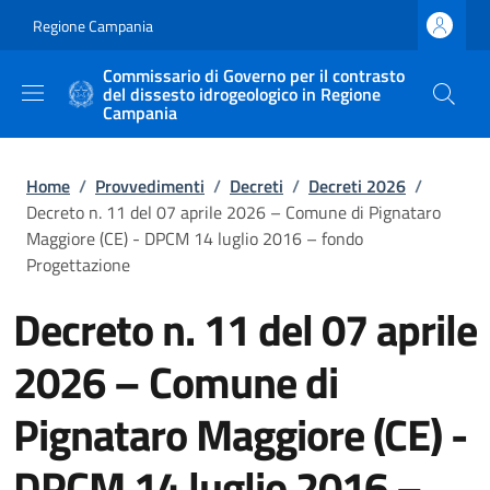
Salta al contenuto principale
Skip to footer content
Regione Campania
Commissario di Governo per il contrasto
del dissesto idrogeologico in Regione
Campania
Briciole di pane
Home
/
Provvedimenti
/
Decreti
/
Decreti 2026
/
Decreto n. 11 del 07 aprile 2026 – Comune di Pignataro
Maggiore (CE) - DPCM 14 luglio 2016 – fondo
Progettazione
Decreto n. 11 del 07 aprile
2026 – Comune di
Pignataro Maggiore (CE) -
DPCM 14 luglio 2016 –