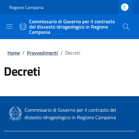
Salta al contenuto principale
Skip to footer content
Regione Campania
Commissario di Governo per il contrasto
del dissesto idrogeologico in Regione
Campania
Briciole di pane
Home
/
Provvedimenti
/
Decreti
Decreti
Commissario di Governo per il contrasto del
dissesto idrogeologico in Regione Campania