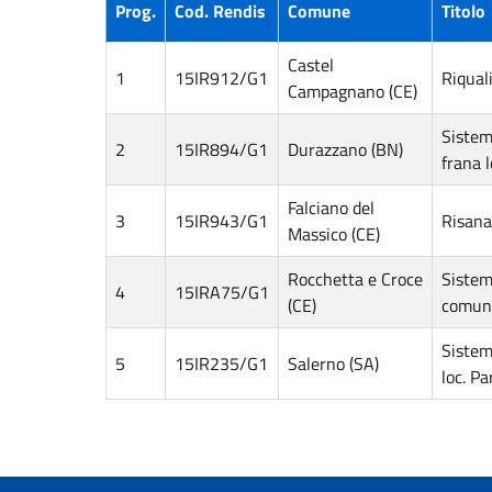
Prog.
Cod. Rendis
Comune
Titolo
Castel
1
15IR912/G1
Riqual
Campagnano (CE)
Sistem
2
15IR894/G1
Durazzano (BN)
frana l
Falciano del
3
15IR943/G1
Risana
Massico (CE)
Rocchetta e Croce
Sistema
4
15IRA75/G1
(CE)
comun
Sistem
5
15IR235/G1
Salerno (SA)
loc. P