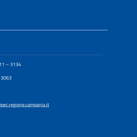
311 – 3134
– 3063
c.regione.campania.it