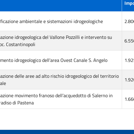
Impo
ificazione ambientale e sistemazioni idrogeologiche
2.80
azione idrogeologica del Vallone Pozzilli e intervento su
6.55
oc. Costantinopoli
mento idrogeologico dell’area Ovest Canale S. Angelo
1.92
zione delle aree ad alto rischio idrogeologico del territorio
1.92
ale
azione movimento franoso dell’acquedotto di Salerno in
1.66
aradiso di Pastena