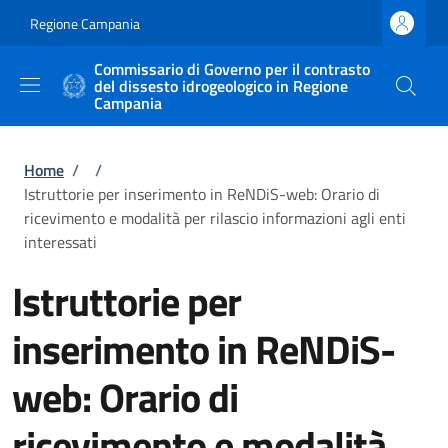
Salta al contenuto principale
Skip to footer content
Regione Campania
Commissario di Governo per il contrasto
del dissesto idrogeologico in Regione
Campania
Briciole di pane
Home
/
/
Istruttorie per inserimento in ReNDiS-web: Orario di
ricevimento e modalità per rilascio informazioni agli enti
interessati
Istruttorie per
inserimento in ReNDiS-
web: Orario di
ricevimento e modalità