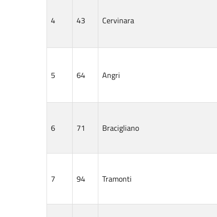
4
43
Cervinara
5
64
Angri
6
71
Bracigliano
7
94
Tramonti