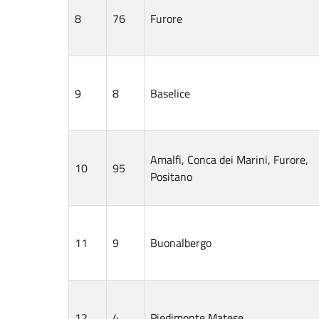
8
76
Furore
9
8
Baselice
Amalfi, Conca dei Marini, Furore,
10
95
Positano
11
9
Buonalbergo
12
4
Piedimonte Matese