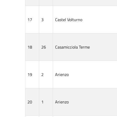
17
3
Castel Volturno
18
26
Casamicciola Terme
19
2
Arienzo
20
1
Arienzo