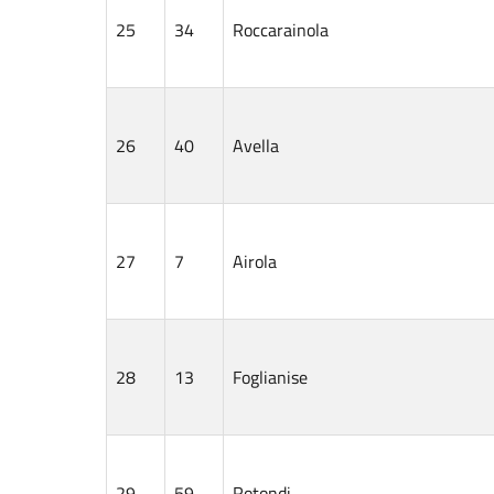
25
34
Roccarainola
26
40
Avella
27
7
Airola
28
13
Foglianise
29
59
Rotondi